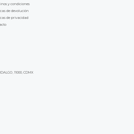
inos y condiciones
icas de devolución
icas de privacidad
acto
IDALGO, 11000, CDMX