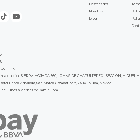
Destacados
Térm
Nosotros
Polít
Blog
Polít
Cont
S
98
r.com.mx
l sin atención: SIERRA MOJADA 560, LOMAS DE CHAPULTEPEC I SECCION, MIGUEL H
Betel Paseo Arboleda,San Mateo Otzacatipan,50210 Toluca, México
a de Lunes a viernes de 9am a 6pm