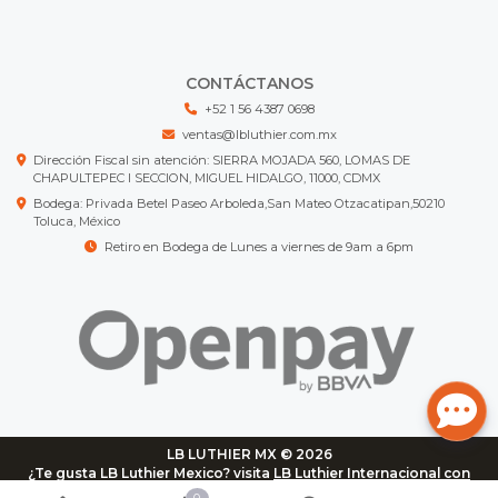
CONTÁCTANOS
+52 1 56 4387 0698
ventas@lbluthier.com.mx
Dirección Fiscal sin atención: SIERRA MOJADA 560, LOMAS DE
CHAPULTEPEC I SECCION, MIGUEL HIDALGO, 11000, CDMX
Bodega: Privada Betel Paseo Arboleda,San Mateo Otzacatipan,50210
Toluca, México
Retiro en Bodega de Lunes a viernes de 9am a 6pm
LB LUTHIER MX © 2026
¿Te gusta LB Luthier Mexico? visita
LB Luthier Internacional con
más de 3.000 productos disponibles