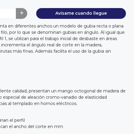
Avísame cuando llegue
esenta en diferentes anchos un modelo de gubia recta o plana
l filo, por lo que se denominan gubias en ángulo. Al igual que
il 1, se utilizan para el trabajo inicial de desbaste en áreas
n incrementa el ángulo real de corte en la madera,
irutas más finas. Además facilita el uso de la gubia sin
elente calidad, presentan un mango octogonal de madera de
ro especial de aleación cromo-vanadio de elasticidad
cias al templado en hornos eléctricos.
®
nan el perfil
ndican el ancho del corte en mm