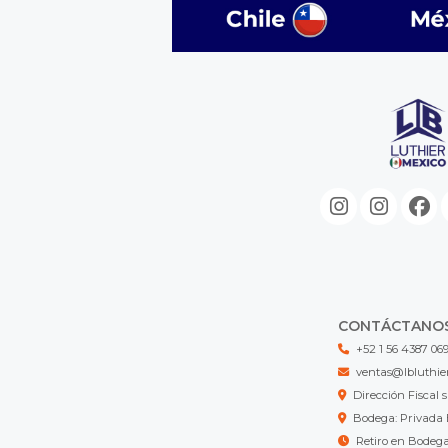
CONTÁCTANO
+52 1 56 4387 06
ventas@lbluthie
Dirección Fisca
Bodega: Privada 
Retiro en Bodeg