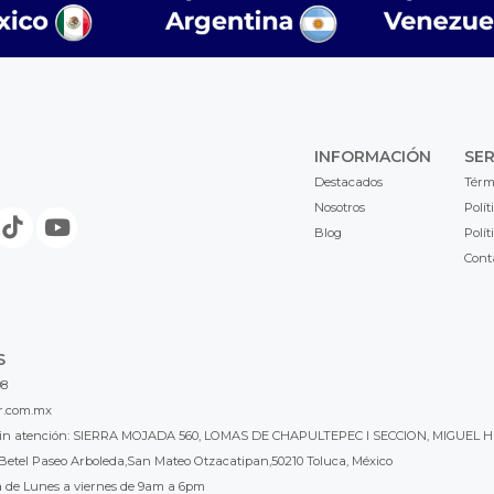
INFORMACIÓN
SER
Destacados
Térm
Nosotros
Polít
Blog
Polít
Cont
S
98
r.com.mx
l sin atención: SIERRA MOJADA 560, LOMAS DE CHAPULTEPEC I SECCION, MIGUEL H
Betel Paseo Arboleda,San Mateo Otzacatipan,50210 Toluca, México
a de Lunes a viernes de 9am a 6pm