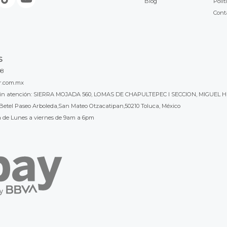
Blog
Polít
Cont
S
98
r.com.mx
l sin atención: SIERRA MOJADA 560, LOMAS DE CHAPULTEPEC I SECCION, MIGUEL H
Betel Paseo Arboleda,San Mateo Otzacatipan,50210 Toluca, México
a de Lunes a viernes de 9am a 6pm
 gusta LB Luthier Mexico? visita
LB Luthier Internacional con más de 3