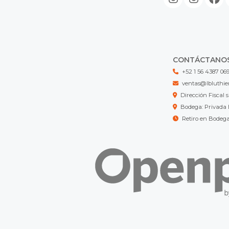
CONTÁCTANO
+52 1 56 4387 06
ventas@lbluthie
Dirección Fisca
Bodega: Privada 
Retiro en Bodeg
LB LUTHIER MX © 2026
¿Te