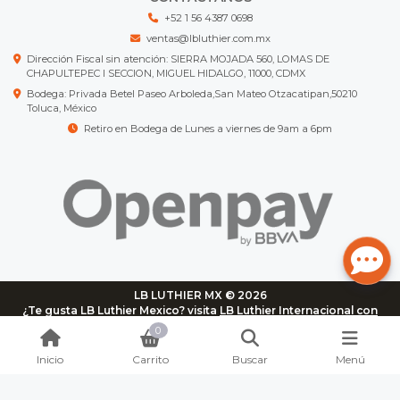
+52 1 56 4387 0698
ventas@lbluthier.com.mx
Dirección Fiscal sin atención: SIERRA MOJADA 560, LOMAS DE
CHAPULTEPEC I SECCION, MIGUEL HIDALGO, 11000, CDMX
Bodega: Privada Betel Paseo Arboleda,San Mateo Otzacatipan,50210
Toluca, México
Retiro en Bodega de Lunes a viernes de 9am a 6pm
LB LUTHIER MX © 2026
¿Te gusta LB Luthier Mexico? visita
LB Luthier Internacional con
más de 3.000 productos disponibles
0
Inicio
Carrito
Buscar
Menú