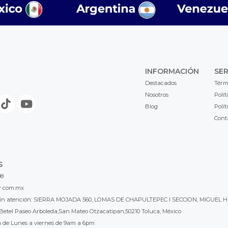
INFORMACIÓN
SER
Destacados
Térm
Nosotros
Polít
Blog
Polít
Cont
S
98
r.com.mx
l sin atención: SIERRA MOJADA 560, LOMAS DE CHAPULTEPEC I SECCION, MIGUEL H
Betel Paseo Arboleda,San Mateo Otzacatipan,50210 Toluca, México
a de Lunes a viernes de 9am a 6pm