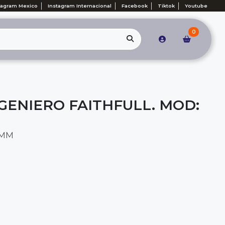
tagram Mexico
Instagram Internacional
Facebook
Tiktok
Youtube
0
GENIERO FAITHFULL. MOD:
 MM