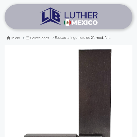
Escuadra ingeniero de 2". mod: faies2
Inicio
Colecciones