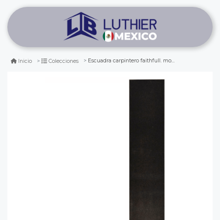
Escuadra carpintero faithfull. mod: faitry9 de 230 mm
Inicio
Colecciones