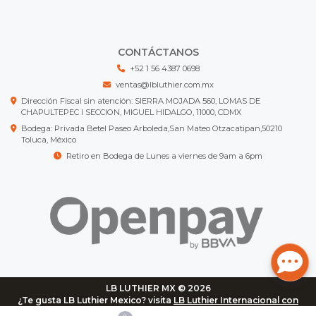
CONTÁCTANOS
+52 1 56 4387 0698
ventas@lbluthier.com.mx
Dirección Fiscal sin atención: SIERRA MOJADA 560, LOMAS DE
CHAPULTEPEC I SECCION, MIGUEL HIDALGO, 11000, CDMX
Bodega: Privada Betel Paseo Arboleda,San Mateo Otzacatipan,50210
Toluca, México
Retiro en Bodega de Lunes a viernes de 9am a 6pm
LB LUTHIER MX © 2026
¿Te gusta LB Luthier Mexico? visita
LB Luthier Internacional con
más de 3.000 productos disponibles