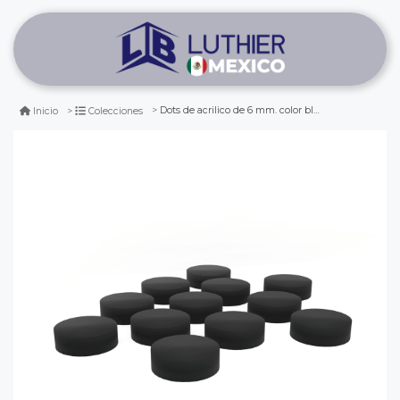
Dots de acrilico de 6 mm. color black ( 12 pcs )
Inicio
Colecciones