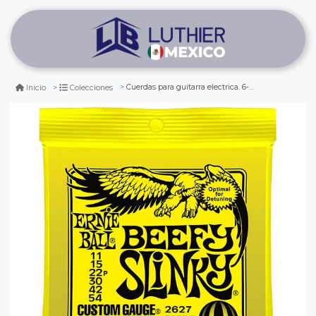
Cuerdas para guitarra electrica. 6-string. beefy slinky .011 - .054 2627
Inicio
Colecciones