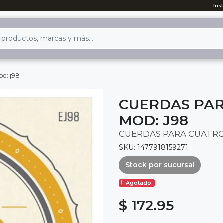
Ins
od: j98
CUERDAS PA
MOD: J98
CUERDAS PARA CUATR
SKU: 1477918159271
Stock por sucursal
Agotado.
$ 172.95