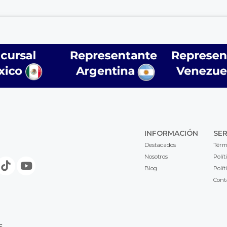
INFORMACIÓN
SER
Destacados
Térm
Nosotros
Polít
Blog
Polít
Cont
S