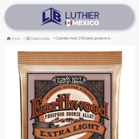
Cuerdas mod: 2150 para guitarra electroacustica. earthwood phosphor bronze extra light .010 - .050
Inicio
Colecciones