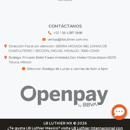
CONTÁCTANOS
+52 1 56 4387 0698
ventas@lbluthier.com.mx
Dirección Fiscal sin atención: SIERRA MOJADA 560, LOMAS DE
CHAPULTEPEC I SECCION, MIGUEL HIDALGO, 11000, CDMX
Bodega: Privada Betel Paseo Arboleda,San Mateo Otzacatipan,50210
Toluca, México
Retiro en Bodega de Lunes a viernes de 9am a 6pm
LB LUTHIER MX © 2026
¿Te gusta LB Luthier Mexico? visita
LB Luthier Internacional con