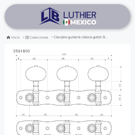
Clavijero guitarra clásica gotoh 3l+3r gold 35g1800-bb bronce sólido
Inicio
Colecciones