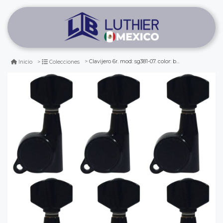
Clavijero 6r. mod: sg381-07. color: black
Inicio
Colecciones