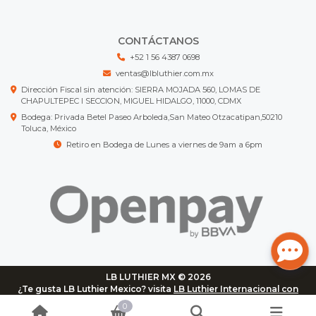
CONTÁCTANOS
+52 1 56 4387 0698
ventas@lbluthier.com.mx
Dirección Fiscal sin atención: SIERRA MOJADA 560, LOMAS DE
CHAPULTEPEC I SECCION, MIGUEL HIDALGO, 11000, CDMX
Bodega: Privada Betel Paseo Arboleda,San Mateo Otzacatipan,50210
Toluca, México
Retiro en Bodega de Lunes a viernes de 9am a 6pm
LB LUTHIER MX © 2026
¿Te gusta LB Luthier Mexico? visita
LB Luthier Internacional con
más de 3.000 productos disponibles
0