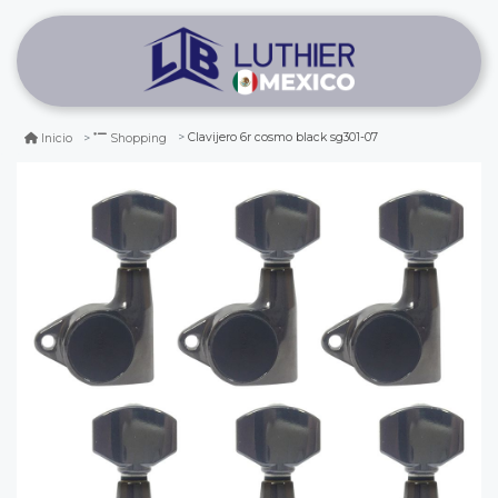
Clavijero 6r cosmo black sg301-07
Inicio
Shopping