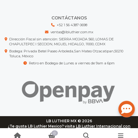
CONTÁCTANOS
+52 1 56 4387 0698
ventas@lbluthier.com.mx
Dirección Fiscal sin atención: SIERRA MOJADA 560, LOMAS DE
CHAPULTEPEC I SECCION, MIGUEL HIDALGO, 11000, CDMX
Bodega: Privada Betel Paseo Arboleda,San Mateo Otzacatipan,50210
Toluca, México
Retiro en Bodega de Lunes a viernes de 9am a 6pm
LB LUTHIER MX © 2026
¿Te gusta LB Luthier Mexico? visita
LB Luthier Internacional con
más de 3.000 productos disponibles
0