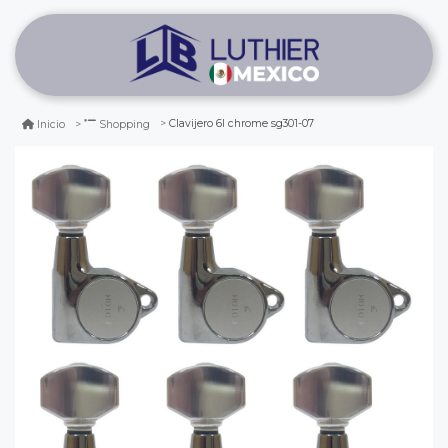
Clavijero 6l chrome sg301-07
Inicio
Shopping