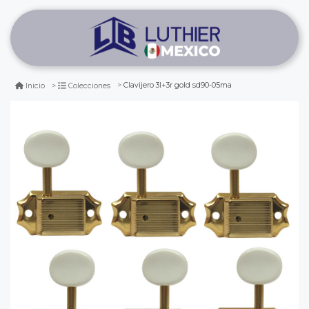
Clavijero 3l+3r gold sd90-05ma
Inicio
Colecciones