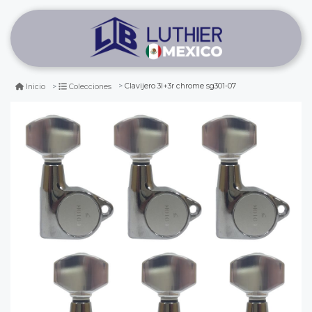
Clavijero 3l+3r chrome sg301-07
Inicio
Colecciones