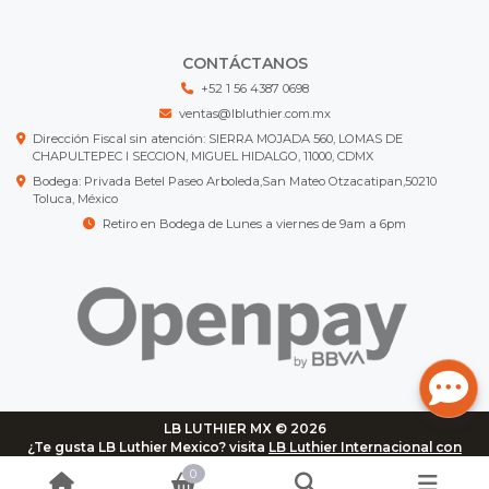
CONTÁCTANOS
+52 1 56 4387 0698
ventas@lbluthier.com.mx
Dirección Fiscal sin atención: SIERRA MOJADA 560, LOMAS DE
CHAPULTEPEC I SECCION, MIGUEL HIDALGO, 11000, CDMX
Bodega: Privada Betel Paseo Arboleda,San Mateo Otzacatipan,50210
Toluca, México
Retiro en Bodega de Lunes a viernes de 9am a 6pm
LB LUTHIER MX © 2026
¿Te gusta LB Luthier Mexico? visita
LB Luthier Internacional con
más de 3.000 productos disponibles
0