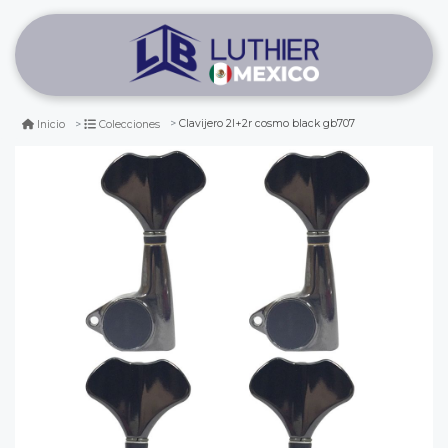
Clavijero 2l+2r cosmo black gb707
Inicio
Colecciones