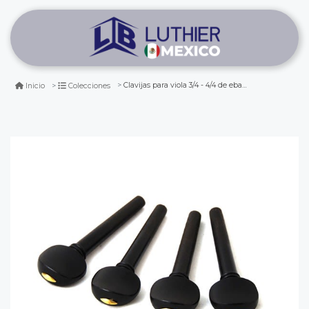
Clavijas para viola 3/4 - 4/4 de ebano. mod: swiss tipo ii
Inicio
Colecciones