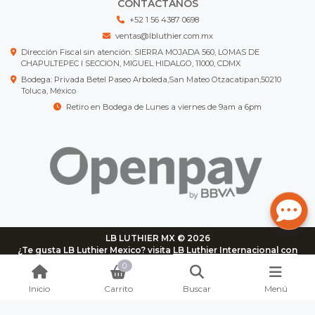
CONTÁCTANOS
+52 1 56 4387 0698
ventas@lbluthier.com.mx
Dirección Fiscal sin atención: SIERRA MOJADA 560, LOMAS DE
CHAPULTEPEC I SECCION, MIGUEL HIDALGO, 11000, CDMX
Bodega: Privada Betel Paseo Arboleda,San Mateo Otzacatipan,50210
Toluca, México
Retiro en Bodega de Lunes a viernes de 9am a 6pm
LB LUTHIER MX © 2026
¿Te gusta LB Luthier Mexico? visita
LB Luthier Internacional con
más de 3.000 productos disponibles
0
Inicio
Carrito
Buscar
Menú