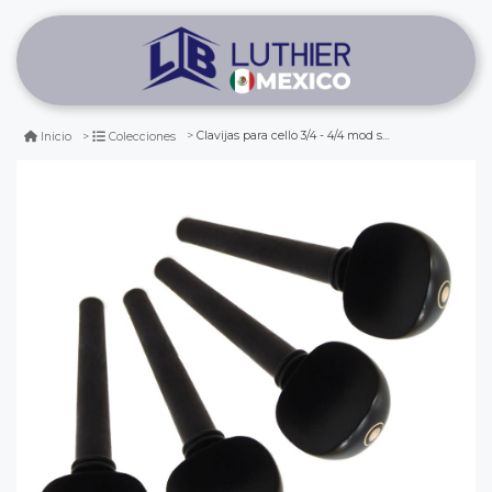
Clavijas para cello 3/4 - 4/4 mod swiss tipo i
Inicio
Colecciones