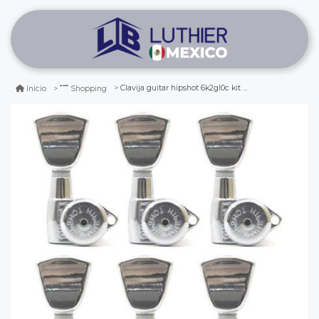
Clavija guitar hipshot 6k2gl0c kit d04. 6b grip-lock open
Inicio
Shopping