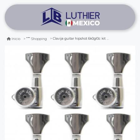
Clavija guitar hipshot 6k0gl0c kit dhs. 6t grip-lock open ( left handed)
Inicio
Shopping