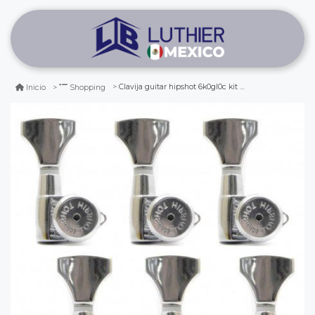
Clavija guitar hipshot 6k0gl0c kit dhs. 3b-3t grip-lock open
Inicio
Shopping