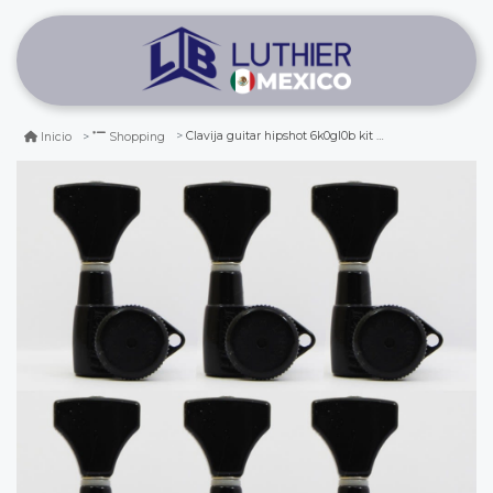
Clavija guitar hipshot 6k0gl0b kit dhs. 6b grip-lock open
Inicio
Shopping