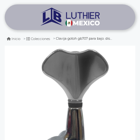
Clavija gotoh gb707 para bajo. disposicion 1r. color chrome
Inicio
Colecciones