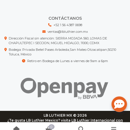
CONTÁCTANOS
+52 1 56 4387 0698
ventas@lbluthier.com.mx
Dirección Fiscal sin atención: SIERRA MOJADA 560, LOMAS DE
CHAPULTEPEC I SECCION, MIGUEL HIDALGO, 11000, CDMX
Bodega: Privada Betel Paseo Arboleda,San Mateo Otzacatipan,50210
Toluca, México
Retiro en Bodega de Lunes a viernes de 9am a 6pm
LB LUTHIER MX © 2026
¿Te gusta LB Luthier Mexico? visita
LB Luthier Internacional con
más de 3.000 productos disponibles
0