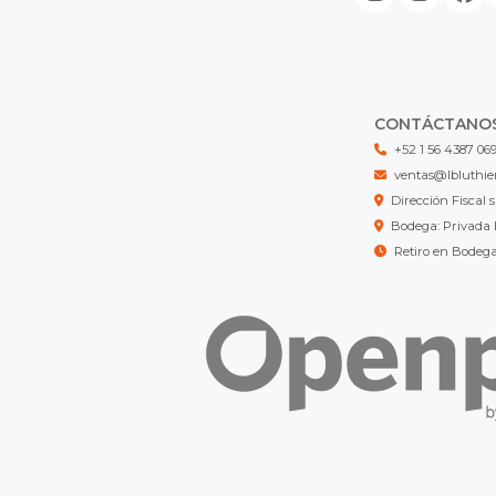
CONTÁCTANO
+52 1 56 4387 06
ventas@lbluthie
Dirección Fisca
Bodega: Privada 
Retiro en Bodeg
LB LUTHIER MX © 2026
¿Te