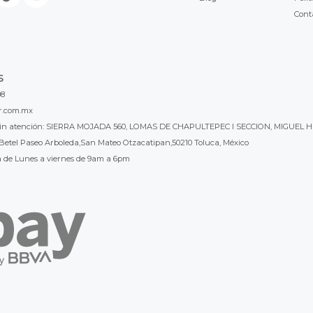
Cont
S
98
r.com.mx
l sin atención: SIERRA MOJADA 560, LOMAS DE CHAPULTEPEC I SECCION, MIGUEL H
Betel Paseo Arboleda,San Mateo Otzacatipan,50210 Toluca, México
a de Lunes a viernes de 9am a 6pm
 gusta LB Luthier Mexico? visita
LB Luthier Internacional con más de 3