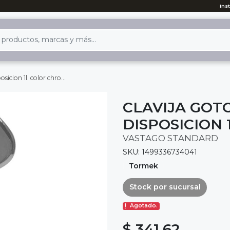
Ins
cion 1l. color chrome
CLAVIJA GOT
DISPOSICION
VASTAGO STANDARD
SKU: 1499336734041
Tormek
Stock por sucursal
Agotado.
$ 341.62