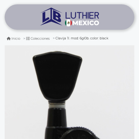
Clavija 1l. mod: 6gl0b. color: black
Inicio
Colecciones