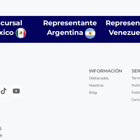
INFORMACIÓN
SER
Destacados
Térm
Nosotros
Polít
Blog
Polít
Cont
S
98