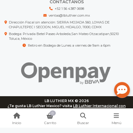
CONTÁCTANOS
+52 1 56 4387 0698
ventas@lbluthier.com.mx
Dirección Fiscal sin atención: SIERRA MOJADA 560, LOMAS DE
CHAPULTEPEC I SECCION, MIGUEL HIDALGO, 11000, CDMX
Bodega: Privada Betel Paseo Arboleda,San Mateo Otzacatipan,50210
Toluca, México
Retiro en Bodega de Lunes a viernes de 9am a 6pm
LB LUTHIER MX © 2026
¿Te gusta LB Luthier Mexico? visita
LB Luthier Internacional con
más de 3.000 productos disponibles
0
Inicio
Carrito
Buscar
Menú