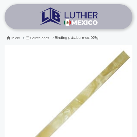
Binding plástico. mod: 076g
Inicio
Colecciones