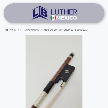
Arco de pernambuco para cello 3/4 (vara octogonal)
Inicio
Colecciones