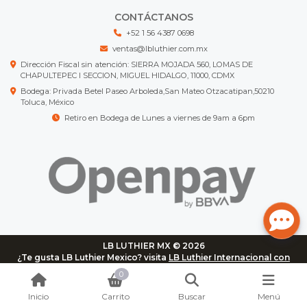
CONTÁCTANOS
+52 1 56 4387 0698
ventas@lbluthier.com.mx
Dirección Fiscal sin atención: SIERRA MOJADA 560, LOMAS DE
CHAPULTEPEC I SECCION, MIGUEL HIDALGO, 11000, CDMX
Bodega: Privada Betel Paseo Arboleda,San Mateo Otzacatipan,50210
Toluca, México
Retiro en Bodega de Lunes a viernes de 9am a 6pm
LB LUTHIER MX © 2026
¿Te gusta LB Luthier Mexico? visita
LB Luthier Internacional con
más de 3.000 productos disponibles
0
Inicio
Carrito
Buscar
Menú