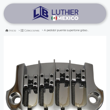
A pedido! puente supertone gibson. mod 5g400c. color chrome
Inicio
Colecciones