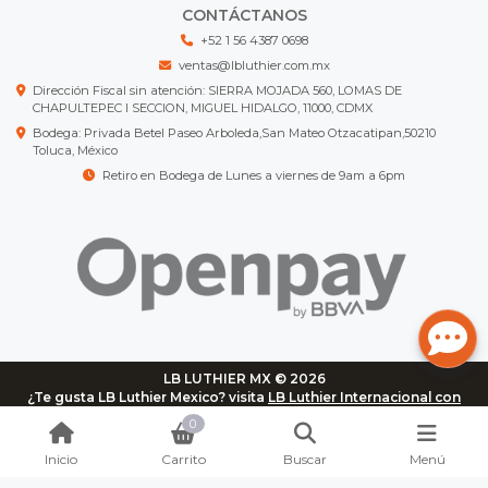
CONTÁCTANOS
+52 1 56 4387 0698
ventas@lbluthier.com.mx
Dirección Fiscal sin atención: SIERRA MOJADA 560, LOMAS DE
CHAPULTEPEC I SECCION, MIGUEL HIDALGO, 11000, CDMX
Bodega: Privada Betel Paseo Arboleda,San Mateo Otzacatipan,50210
Toluca, México
Retiro en Bodega de Lunes a viernes de 9am a 6pm
LB LUTHIER MX © 2026
¿Te gusta LB Luthier Mexico? visita
LB Luthier Internacional con
más de 3.000 productos disponibles
0
Inicio
Carrito
Buscar
Menú