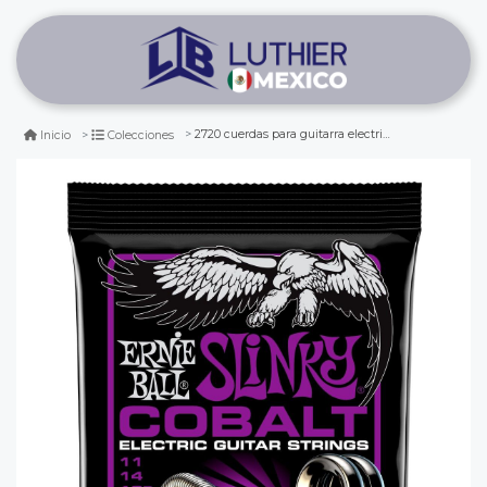
2720 cuerdas para guitarra electrica. 6-string. slinky cobalt .011 - .048
Inicio
Colecciones