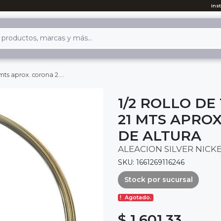
Ins
rona 2.0 mm y 0.9 mm de altura
1/2 ROLLO D
21 MTS APROX
DE ALTURA
ALEACION SILVER NICK
SKU: 1661269116246
Stock por sucursal
Agotado.
$ 1,601.33