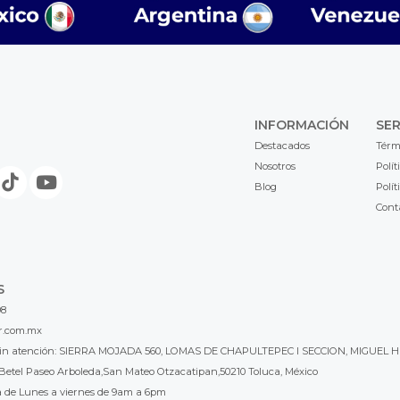
INFORMACIÓN
SER
Destacados
Térm
Nosotros
Polít
Blog
Polít
Cont
S
98
r.com.mx
l sin atención: SIERRA MOJADA 560, LOMAS DE CHAPULTEPEC I SECCION, MIGUEL H
Betel Paseo Arboleda,San Mateo Otzacatipan,50210 Toluca, México
a de Lunes a viernes de 9am a 6pm