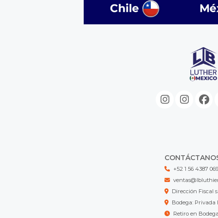
CONTÁCTANO
+52 1 56 4387 06
ventas@lbluthie
Dirección Fisca
Bodega: Privada 
Retiro en Bodeg