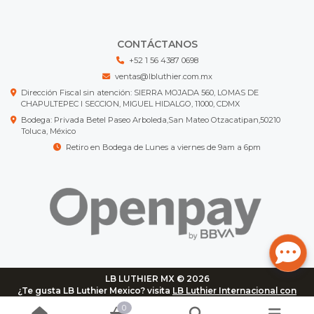
CONTÁCTANOS
+52 1 56 4387 0698
ventas@lbluthier.com.mx
Dirección Fiscal sin atención: SIERRA MOJADA 560, LOMAS DE
CHAPULTEPEC I SECCION, MIGUEL HIDALGO, 11000, CDMX
Bodega: Privada Betel Paseo Arboleda,San Mateo Otzacatipan,50210
Toluca, México
Retiro en Bodega de Lunes a viernes de 9am a 6pm
LB LUTHIER MX © 2026
¿Te gusta LB Luthier Mexico? visita
LB Luthier Internacional con
más de 3.000 productos disponibles
0