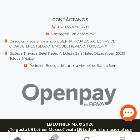
CONTÁCTANOS
+52 1 56 4387 0698
ventas@lbluthier.com.mx
Dirección Fiscal sin atención: SIERRA MOJADA 560, LOMAS DE
CHAPULTEPEC I SECCION, MIGUEL HIDALGO, 11000, CDMX
Bodega: Privada Betel Paseo Arboleda,San Mateo Otzacatipan,50210
Toluca, México
Retiro en Bodega de Lunes a viernes de 9am a 6pm
LB LUTHIER MX © 2026
¿Te gusta LB Luthier Mexico? visita
LB Luthier Internacional con
más de 3.000 productos disponibles
0