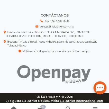
CONTÁCTANOS
+52 1 56 4387 0698
ventas@lbluthier.com.mx
Dirección Fiscal sin atención: SIERRA MOJADA 560, LOMAS DE
CHAPULTEPEC I SECCION, MIGUEL HIDALGO, 11000, CDMX
Bodega: Privada Betel Paseo Arboleda,San Mateo Otzacatipan,50210
Toluca, México
Retiro en Bodega de Lunes a viernes de 9am a 6pm
LB LUTHIER MX © 2026
¿Te gusta LB Luthier Mexico? visita
LB Luthier Internacional con
más de 3.000 productos disponibles
0