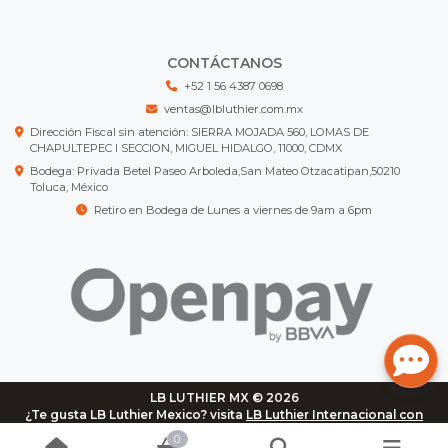
CONTÁCTANOS
+52 1 56 4387 0698
ventas@lbluthier.com.mx
Dirección Fiscal sin atención: SIERRA MOJADA 560, LOMAS DE
CHAPULTEPEC I SECCION, MIGUEL HIDALGO, 11000, CDMX
Bodega: Privada Betel Paseo Arboleda,San Mateo Otzacatipan,50210
Toluca, México
Retiro en Bodega de Lunes a viernes de 9am a 6pm
LB LUTHIER MX © 2026
¿Te gusta LB Luthier Mexico? visita
LB Luthier Internacional con
más de 3.000 productos disponibles
0