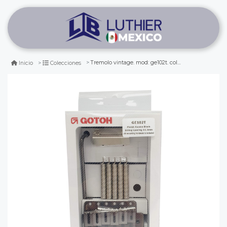
Tremolo vintage. mod: ge102t. color: cosmo black (56 mm)
Inicio
Colecciones