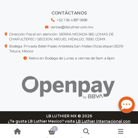
CONTÁCTANOS
+52 1 56 4387 0698
ventas@lbluthier.com.mx
Dirección Fiscal sin atención: SIERRA MOJADA 560, LOMAS DE
CHAPULTEPEC I SECCION, MIGUEL HIDALGO, 11000, CDMX
Bodega: Privada Betel Paseo Arboleda,San Mateo Otzacatipan,50210
Toluca, México
Retiro en Bodega de Lunes a viernes de 9am a 6pm
LB LUTHIER MX © 2026
¿Te gusta LB Luthier Mexico? visita
LB Luthier Internacional con
más de 3.000 productos disponibles
0