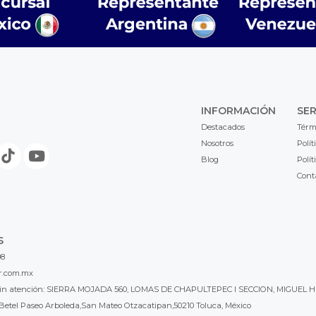
INFORMACIÓN
SER
Destacados
Térm
Nosotros
Polít
Blog
Polít
Cont
S
98
r.com.mx
l sin atención: SIERRA MOJADA 560, LOMAS DE CHAPULTEPEC I SECCION, MIGUEL H
Betel Paseo Arboleda,San Mateo Otzacatipan,50210 Toluca, México